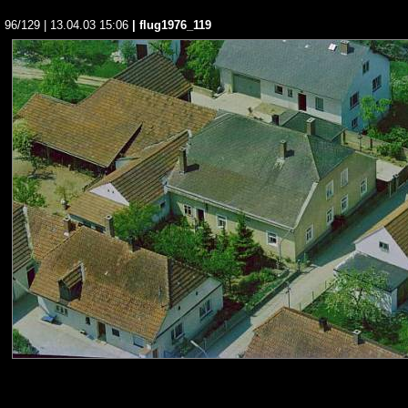
96/129 | 13.04.03 15:06
| flug1976_119